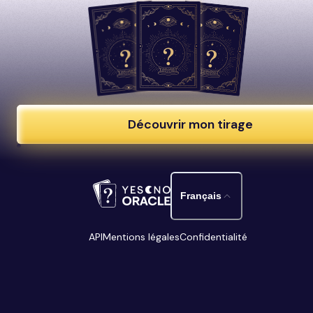
Découvrir mon tirage
Français
API
Mentions légales
Confidentialité