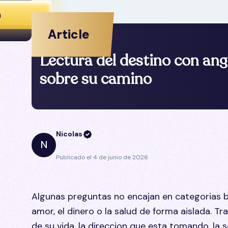
a
Article
Lectura del destino con ange
sobre su camino
Nicolas
N
Publicado el
4 de junio de 2026
Algunas preguntas no encajan en categorias bi
amor, el dinero o la salud de forma aislada. T
de su vida, la direccion que esta tomando, la 