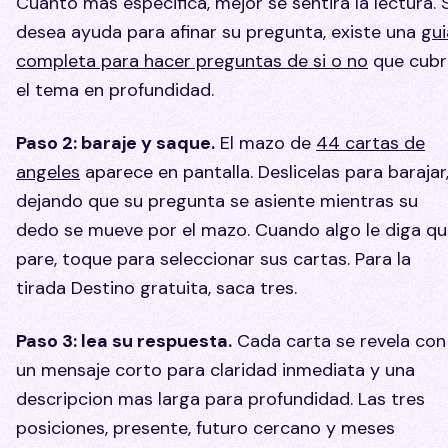
Cuanto mas especifica, mejor se sentira la lectura. S
desea ayuda para afinar su pregunta, existe una
gui
completa para hacer preguntas de si o no
que cubr
el tema en profundidad.
Paso 2: baraje y saque.
El mazo de
44 cartas de
angeles
aparece en pantalla. Deslicelas para barajar
dejando que su pregunta se asiente mientras su
dedo se mueve por el mazo. Cuando algo le diga q
pare, toque para seleccionar sus cartas. Para la
tirada Destino gratuita, saca tres.
Paso 3: lea su respuesta.
Cada carta se revela con
un mensaje corto para claridad inmediata y una
descripcion mas larga para profundidad. Las tres
posiciones, presente, futuro cercano y meses